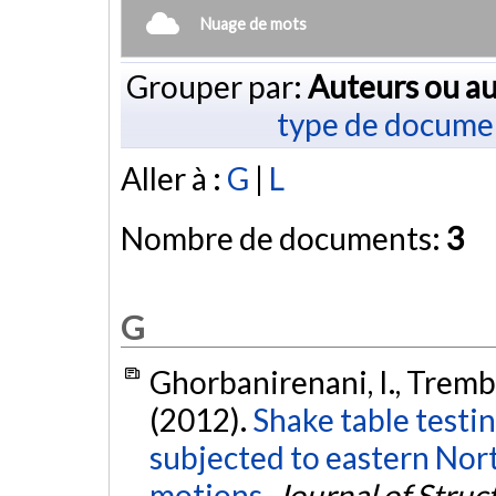
Nuage de mots
Grouper par:
Auteurs ou au
type de docume
Aller à :
G
|
L
Nombre de documents:
3
G
Ghorbanirenani, I., Trembla
(2012).
Shake table testin
subjected to eastern Nor
motions.
Journal of Struc