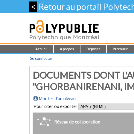
<
Retour au portail Polyte
Accueil
À propos
Déposer
Parcourir
Se connecter
DOCUMENTS DONT L'A
"GHORBANIRENANI, I
Monter d'un niveau
Pour citer ou exporter
Réseau de collaboration