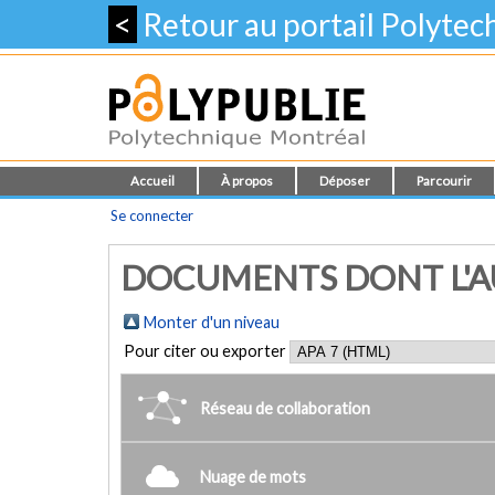
<
Retour au portail Polyte
Accueil
À propos
Déposer
Parcourir
Se connecter
DOCUMENTS DONT L'AUT
Monter d'un niveau
Pour citer ou exporter
Réseau de collaboration
Nuage de mots