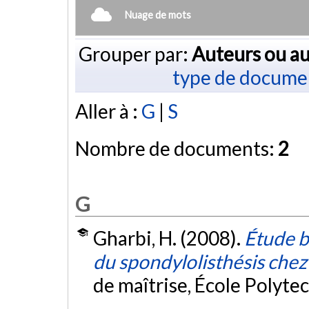
Nuage de mots
Grouper par:
Auteurs ou au
type de docume
Aller à :
G
|
S
Nombre de documents:
2
G
Gharbi, H. (2008).
Étude b
du spondylolisthésis chez 
de maîtrise, École Polyte