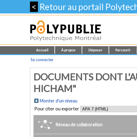
<
Retour au portail Polyte
Accueil
À propos
Déposer
Parcourir
Se connecter
DOCUMENTS DONT L'AU
HICHAM"
Monter d'un niveau
Pour citer ou exporter
Réseau de collaboration