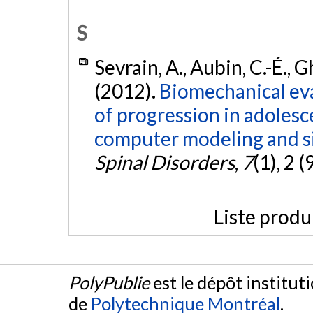
S
Sevrain, A., Aubin, C.-É., G
(2012).
Biomechanical eva
of progression in adolesc
computer modeling and si
Spinal Disorders
,
7
(1), 2 
Liste produ
PolyPublie
est le dépôt institut
de
Polytechnique Montréal
.