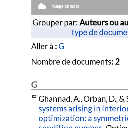
Nuage de mots
Grouper par:
Auteurs ou au
type de docume
Aller à :
G
Nombre de documents:
2
G
Ghannad, A., Orban, D., & 
systems arising in interi
optimization: a symmetr
condition number.
Optimi