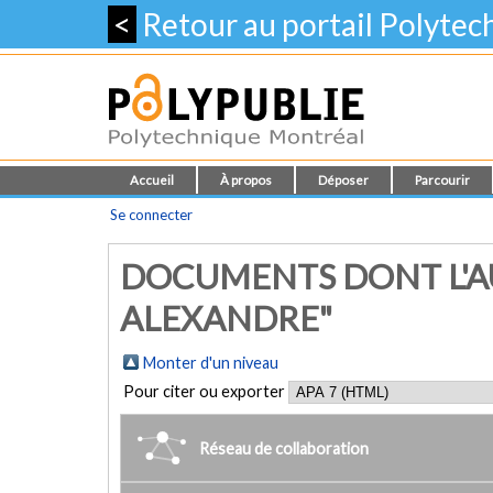
<
Retour au portail Polyte
Accueil
À propos
Déposer
Parcourir
Se connecter
DOCUMENTS DONT L'A
ALEXANDRE"
Monter d'un niveau
Pour citer ou exporter
Réseau de collaboration