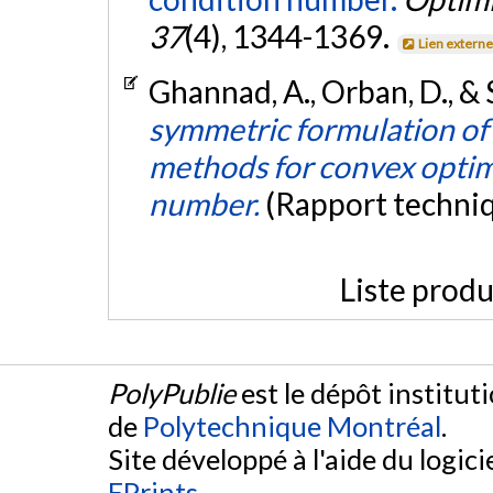
37
(4), 1344-1369.
Lien extern
Ghannad, A., Orban, D., & 
symmetric formulation of t
methods for convex optim
number.
(Rapport techni
Liste produ
PolyPublie
est le dépôt institut
de
Polytechnique Montréal
.
Site développé à l'aide du logicie
EPrints
.