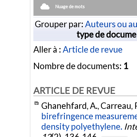
Nuage de mots
Grouper par:
Auteurs ou au
type de docume
Aller à :
Article de revue
Nombre de documents:
1
ARTICLE DE REVUE
Ghanehfard, A., Carreau, P.
birefringence measurement
density polyethylene.
Int
12
(2), 136-146.