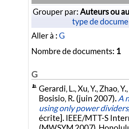
Grouper par:
Auteurs ou au
type de docume
Aller à :
G
Nombre de documents:
1
G
Gerardi, L., Xu, Y., Zhao, Y.
Bosisio, R. (juin 2007).
A n
using only power divider
écrite]. IEEE/MTT-S Int
(MWSYM 2007), Honolulu