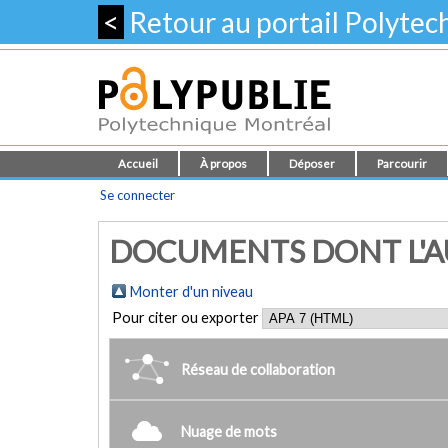
<
Retour au portail Polyte
Accueil
À propos
Déposer
Parcourir
Se connecter
DOCUMENTS DONT L'AU
Monter d'un niveau
Pour citer ou exporter
Réseau de collaboration
Nuage de mots