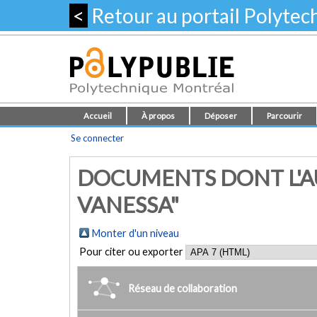
<
Retour au portail Polyte
Accueil
À propos
Déposer
Parcourir
Se connecter
DOCUMENTS DONT L'AU
VANESSA"
Monter d'un niveau
Pour citer ou exporter
Réseau de collaboration