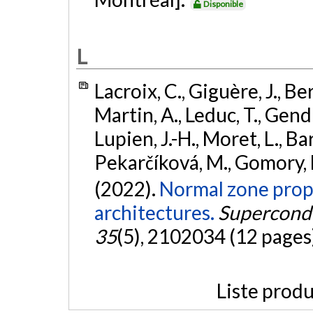
Disponible
L
Lacroix, C., Giguère, J., B
Martin, A., Leduc, T., Gendr
Lupien, J.-H., Moret, L., Ba
Pekarčíková, M., Gomory, F.,
(2022).
Normal zone prop
architectures.
Supercondu
35
(5), 2102034 (12 pages
Liste produ