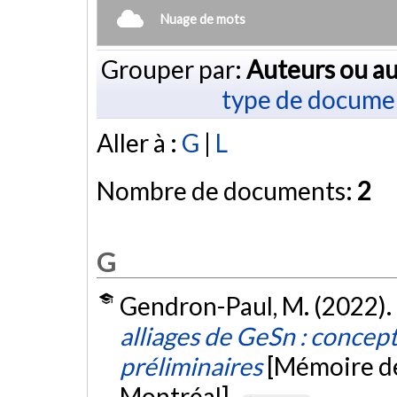
Nuage de mots
Grouper par:
Auteurs ou au
type de docume
Aller à :
G
|
L
Nombre de documents:
2
G
Gendron-Paul, M. (2022).
alliages de GeSn : conce
préliminaires
[Mémoire de
Montréal].