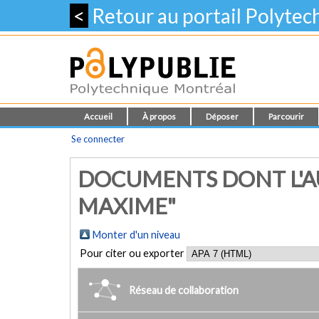
<
Retour au portail Polyte
Accueil
À propos
Déposer
Parcourir
Se connecter
DOCUMENTS DONT L'A
MAXIME"
Monter d'un niveau
Pour citer ou exporter
Réseau de collaboration