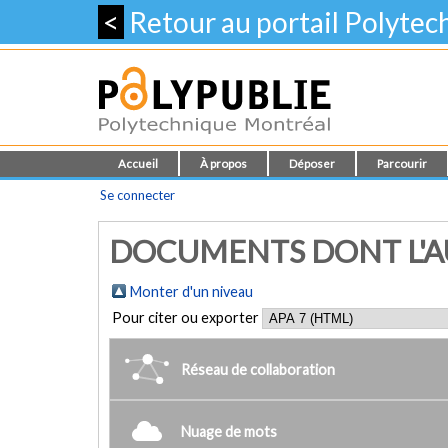
<
Retour au portail Polyte
Accueil
À propos
Déposer
Parcourir
Se connecter
DOCUMENTS DONT L'AU
Monter d'un niveau
Pour citer ou exporter
Réseau de collaboration
Nuage de mots