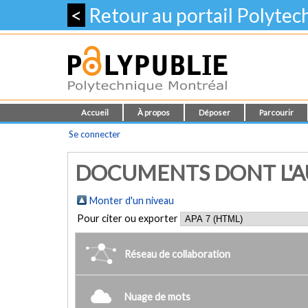
<
Retour au portail Polyte
Accueil
À propos
Déposer
Parcourir
Se connecter
DOCUMENTS DONT L'AU
Monter d'un niveau
Pour citer ou exporter
Réseau de collaboration
Nuage de mots