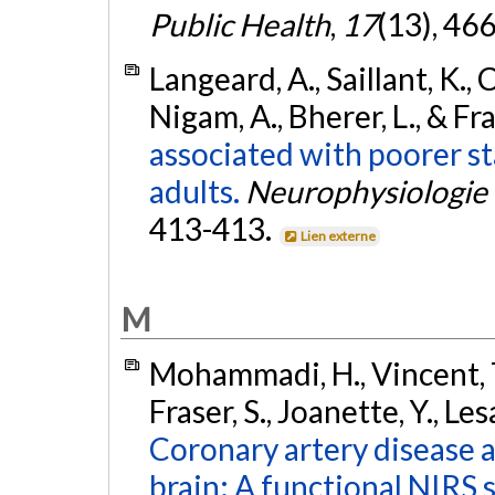
Public Health
,
17
(13), 46
Langeard, A., Saillant, K., C
Nigam, A., Bherer, L., & Fra
associated with poorer st
adults.
Neurophysiologie 
413-413.
Lien externe
M
Mohammadi, H., Vincent, T.
Fraser, S., Joanette, Y., Les
Coronary artery disease a
brain: A functional NIRS 