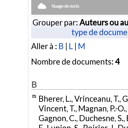
Nuage de mots
Grouper par:
Auteurs ou au
type de docume
Aller à :
B
|
L
|
M
Nombre de documents:
4
B
Bherer, L., Vrinceanu, T., 
Vincent, T., Magnan, P.-O.
Gagnon, C., Duchesne, S., E
F., Lupien, S., Poirier, J., 