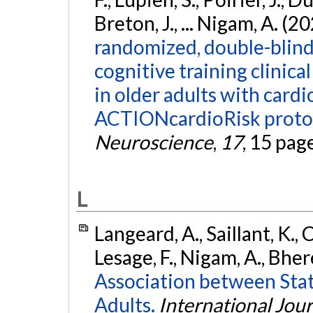
Breton, J., ... Nigam, A. (2
randomized, double-blinde
cognitive training clinica
in older adults with cardi
ACTIONcardioRisk proto
Neuroscience
,
17
, 15 pag
L
Langeard, A., Saillant, K., 
Lesage, F., Nigam, A., Bhere
Association between Stat
Adults.
International Jou