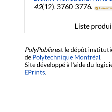
42
(12), 3760-3776.
Lien exte
Liste produ
PolyPublie
est le dépôt institut
de
Polytechnique Montréal
.
Site développé à l'aide du logicie
EPrints
.