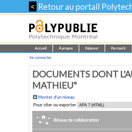
<
Retour au portail Polyte
Accueil
À propos
Déposer
Parcourir
Se connecter
DOCUMENTS DONT L'AU
MATHIEU"
Monter d'un niveau
Pour citer ou exporter
Réseau de collaboration