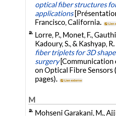
optical fiber structures f
applications
[Présentatio
Francisco, California.
Lien 
Lorre, P., Monet, F., Gauthi
Kadoury, S., & Kashyap, R
fiber triplets for 3D shap
surgery
[Communication 
on Optical Fibre Sensors
pages).
Lien externe
M
Mohseni Garakani, M., Ajji