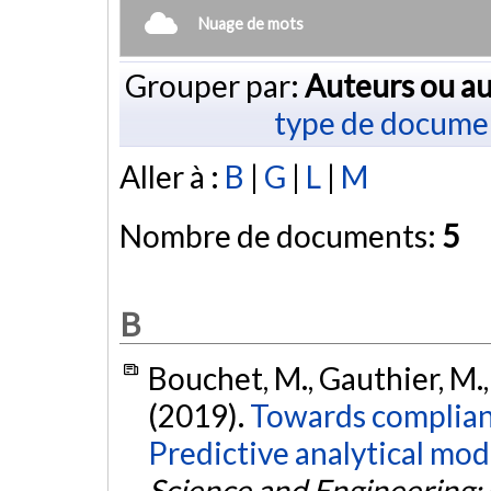
Nuage de mots
Grouper par:
Auteurs ou au
type de docume
Aller à :
B
|
G
|
L
|
M
Nombre de documents:
5
B
Bouchet, M., Gauthier, M., 
(2019).
Towards compliant
Predictive analytical mod
Science and Engineering: