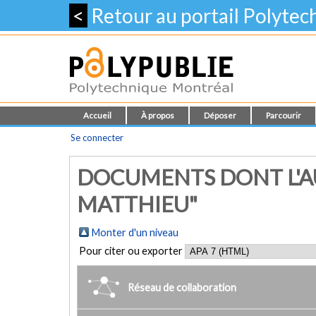
<
Retour au portail Polyte
Accueil
À propos
Déposer
Parcourir
Se connecter
DOCUMENTS DONT L'AU
MATTHIEU"
Monter d'un niveau
Pour citer ou exporter
Réseau de collaboration