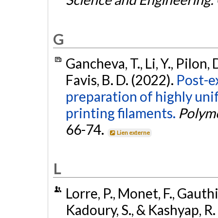
G
Gancheva, T., Li, Y., Pilon,
Favis, B. D. (2022).
Post-e
preparation of highly un
printing filaments.
Polyme
66-74.
Lien externe
L
Lorre, P., Monet, F., Gauthi
Kadoury, S., & Kashyap, R.