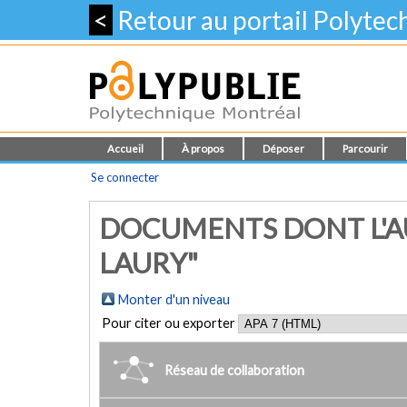
<
Retour au portail Polyte
Accueil
À propos
Déposer
Parcourir
Se connecter
DOCUMENTS DONT L'AU
LAURY"
Monter d'un niveau
Pour citer ou exporter
Réseau de collaboration