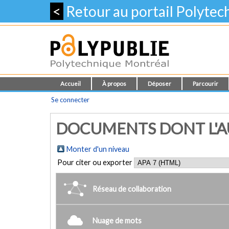
<
Retour au portail Polyte
Accueil
À propos
Déposer
Parcourir
Se connecter
DOCUMENTS DONT L'AU
Monter d'un niveau
Pour citer ou exporter
Réseau de collaboration
Nuage de mots