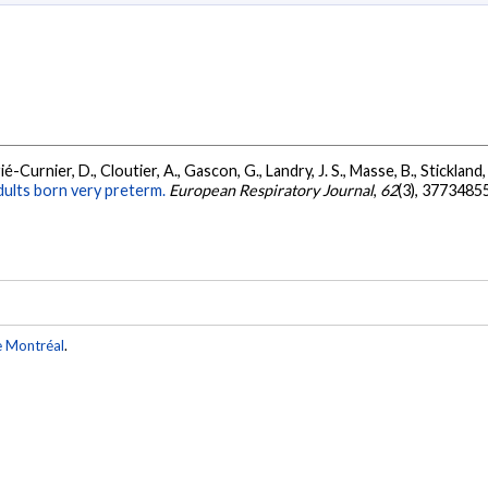
é-Curnier, D., Cloutier, A., Gascon, G., Landry, J. S., Masse, B., Stickland,
dults born very preterm.
European Respiratory Journal
,
62
(3), 3773485
e Montréal
.