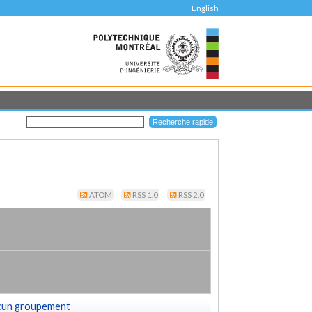
English
ATOM
RSS 1.0
RSS 2.0
cun groupement