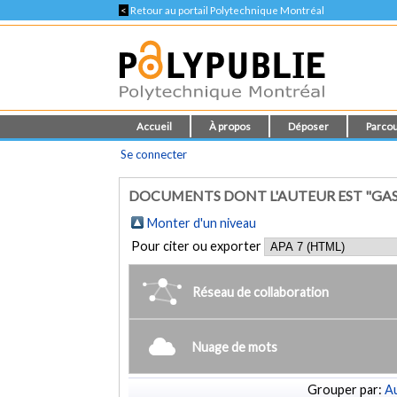
<
Retour au portail Polytechnique Montréal
Accueil
À propos
Déposer
Parcou
Se connecter
DOCUMENTS DONT L'AUTEUR EST "GAS
Monter d'un niveau
Pour citer ou exporter
Réseau de collaboration
Nuage de mots
Grouper par:
Au