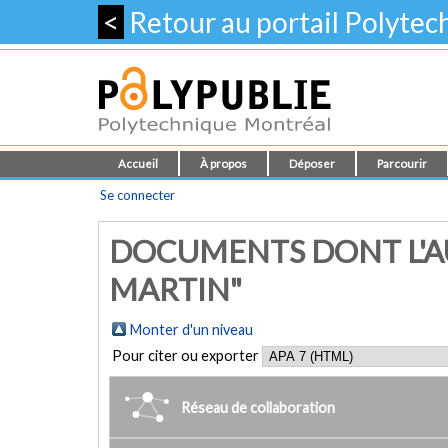
<
Retour au portail Polyte
Accueil
À propos
Déposer
Parcourir
Se connecter
DOCUMENTS DONT L'A
MARTIN"
Monter d'un niveau
Pour citer ou exporter
Réseau de collaboration