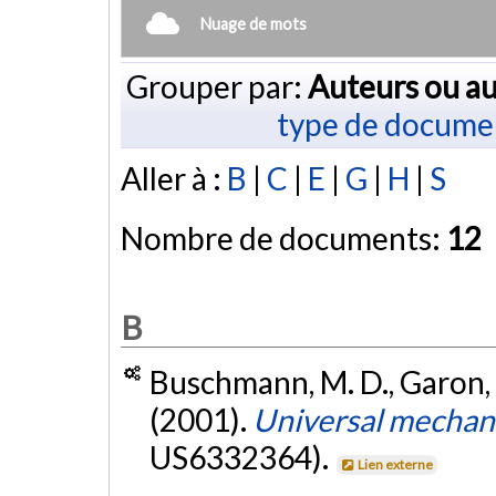
Nuage de mots
Grouper par:
Auteurs ou au
type de docume
Aller à :
B
|
C
|
E
|
G
|
H
|
S
Nombre de documents:
12
B
Buschmann, M. D., Garon, M
(2001).
Universal mechanic
US6332364).
Lien externe