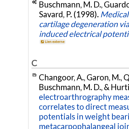
Buschmann, M. D., Guardo, 
Savard, P. (1998).
Medical 
cartilage degeneration vi
induced electrical potenti
Lien externe
C
Changoor, A., Garon, M., Qu
Buschmann, M. D., & Hurti
electroarthrography measu
correlates to direct meas
potentials in weight bear
metacarpophalangeal join