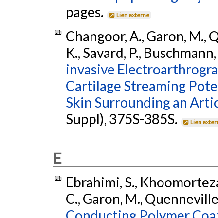
pages.
Lien externe
Changoor, A., Garon, M., Qu
K., Savard, P., Buschmann, 
invasive Electroarthrog
Cartilage Streaming Poten
Skin Surrounding an Artic
Suppl), 375S-385S.
Lien exter
E
Ebrahimi, S., Khoomortezae
C., Garon, M., Quenneville, 
Conducting Polymer Coati