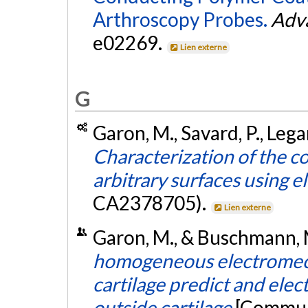
Arthroscopy Probes.
Adva
e02269.
Lien externe
G
Garon, M., Savard, P., Leg
Characterization of the c
arbitrary surfaces using e
CA2378705).
Lien externe
Garon, M., & Buschmann, 
homogeneous electromecha
cartilage predict and elect
outside cartilage
[Communi