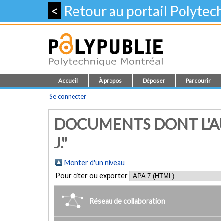
<
Retour au portail Polyte
Accueil
À propos
Déposer
Parcourir
Se connecter
DOCUMENTS DONT L'AU
J."
Monter d'un niveau
Pour citer ou exporter
Réseau de collaboration