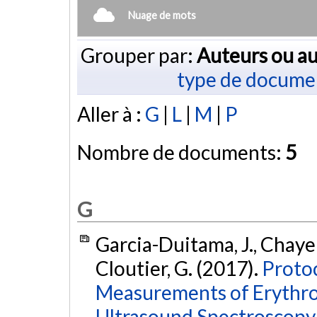
Nuage de mots
Grouper par:
Auteurs ou au
type de docume
Aller à :
G
|
L
|
M
|
P
Nombre de documents:
5
G
Garcia-Duitama, J., Chayer,
Cloutier, G. (2017).
Protoc
Measurements of Erythro
Ultrasound Spectroscopy