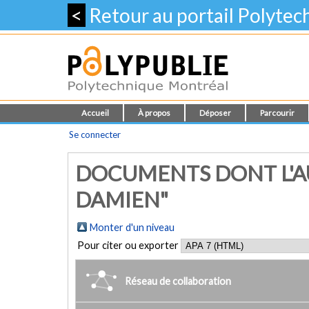
<
Retour au portail Polyte
Accueil
À propos
Déposer
Parcourir
Se connecter
DOCUMENTS DONT L'AU
DAMIEN"
Monter d'un niveau
Pour citer ou exporter
Réseau de collaboration