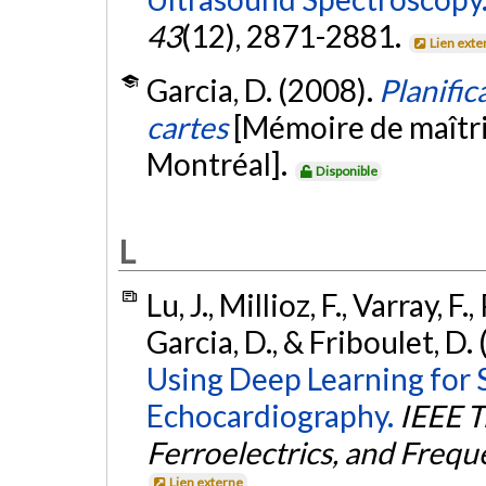
43
(12), 2871-2881.
Lien exte
Garcia, D. (2008).
Planific
cartes
[Mémoire de maîtri
Montréal].
Disponible
L
Lu, J., Millioz, F., Varray, F
Garcia, D., & Friboulet, D.
Using Deep Learning for 
Echocardiography.
IEEE T
Ferroelectrics, and Freq
Lien externe