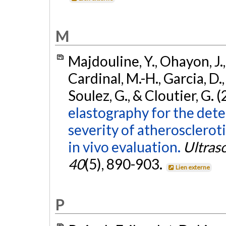
M
Majdouline, Y., Ohayon, J
Cardinal, M.-H., Garcia, D., 
Soulez, G., & Cloutier, G. 
elastography for the dete
severity of atheroscleroti
in vivo evaluation.
Ultras
40
(5), 890-903.
Lien externe
P