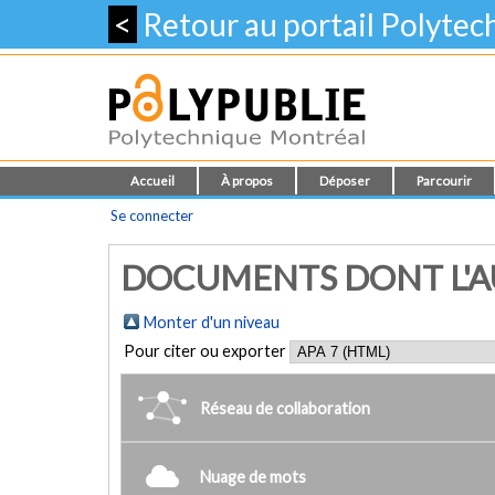
<
Retour au portail Polyte
Accueil
À propos
Déposer
Parcourir
Se connecter
DOCUMENTS DONT L'AU
Monter d'un niveau
Pour citer ou exporter
Réseau de collaboration
Nuage de mots