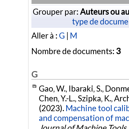
Grouper par:
Auteurs ou au
type de docume
Aller à :
G
|
M
Nombre de documents:
3
G
Gao, W., Ibaraki, S., Donmez
Chen, Y.-L., Szipka, K., Arc
(2023).
Machine tool cali
and compensation of mach
Journal of Machine Tools