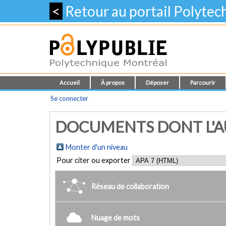
<
Retour au portail Polyte
Accueil
À propos
Déposer
Parcourir
Se connecter
DOCUMENTS DONT L'AUT
Monter d'un niveau
Pour citer ou exporter
Réseau de collaboration
Nuage de mots