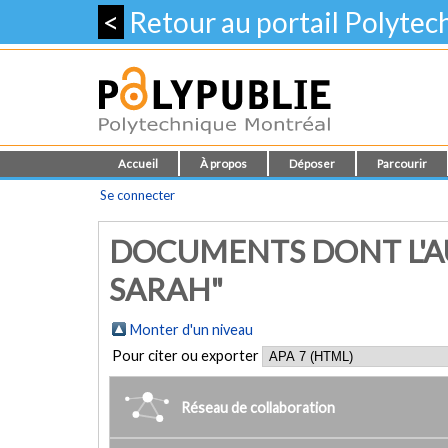
<
Retour au portail Polyte
Accueil
À propos
Déposer
Parcourir
Se connecter
DOCUMENTS DONT L'AU
SARAH"
Monter d'un niveau
Pour citer ou exporter
Réseau de collaboration