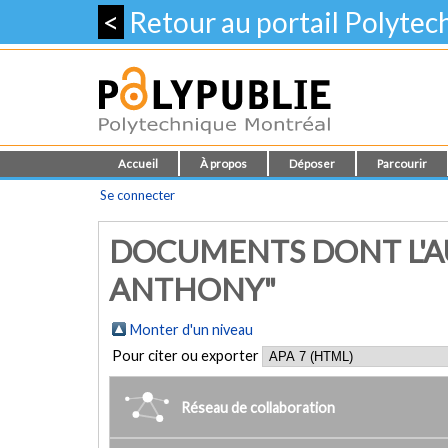
<
Retour au portail Polyte
Accueil
À propos
Déposer
Parcourir
Se connecter
DOCUMENTS DONT L'AU
ANTHONY"
Monter d'un niveau
Pour citer ou exporter
Réseau de collaboration