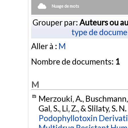
Nuage de mots
Grouper par:
Auteurs ou au
type de docume
Aller à :
M
Nombre de documents:
1
M
Merzouki, A., Buschmann, M.
Gal, S., Li, Z., & Slilaty, S. 
Podophyllotoxin Derivati
Multidrug Resistant Huma