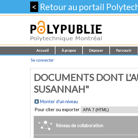
<
Retour au portail Polyte
Accueil
À propos
Déposer
Parcourir
Se connecter
DOCUMENTS DONT L'AU
SUSANNAH"
Monter d'un niveau
Pour citer ou exporter
Réseau de collaboration