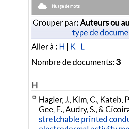
Nuage de mots
Grouper par:
Auteurs ou au
type de docume
Aller à :
H
|
K
|
L
Nombre de documents:
3
H
Hagler, J., Kim, C., Kateb, 
Gee, E., Audry, S., & Cicoir
stretchable printed cond
electrodermal activity m