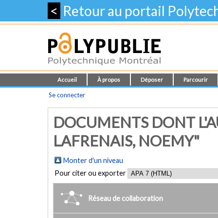
<
Retour au portail Polyte
Accueil
À propos
Déposer
Parcourir
Se connecter
DOCUMENTS DONT L'A
LAFRENAIS, NOEMY"
Monter d'un niveau
Pour citer ou exporter
Réseau de collaboration