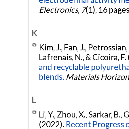
Electronics
,
7
(1), 16 page
K
Kim, J., Fan, J., Petrossian
Lafrenais, N., & Cicoira, F.
and recyclable polyuret
blends.
Materials Horizon
L
Li, Y., Zhou, X., Sarkar, B.
(2022).
Recent Progress 