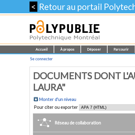
<
Retour au portail Polyte
Accueil
À propos
Déposer
Parcourir
Se connecter
DOCUMENTS DONT L'AU
LAURA"
Monter d'un niveau
Pour citer ou exporter
Réseau de collaboration