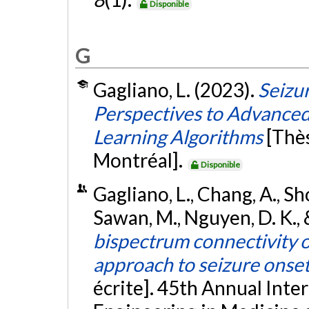
Disponible
G
Gagliano, L. (2023).
Seizur
Perspectives to Advanced
Learning Algorithms
[Thè
Montréal].
Disponible
Gagliano, L., Chang, A., Sho
Sawan, M., Nguyen, D. K., &
bispectrum connectivity o
approach to seizure onset
écrite]. 45th Annual Inte