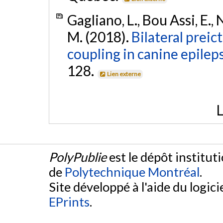
Gagliano, L., Bou Assi, E.,
M. (2018).
Bilateral preic
coupling in canine epileps
128.
Lien externe
L
PolyPublie
est le dépôt institut
de
Polytechnique Montréal
.
Site développé à l'aide du logicie
EPrints
.