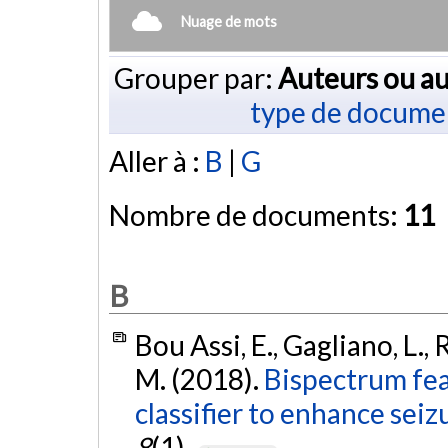
Nuage de mots
Grouper par:
Auteurs ou au
type de docume
Aller à :
B
|
G
Nombre de documents:
11
B
Bou Assi, E., Gagliano, L.,
M. (2018).
Bispectrum fea
classifier to enhance seiz
8
(1).