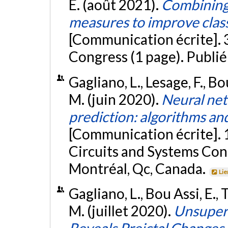
E. (août 2021).
Combining 
measures to improve classi
[Communication écrite]. 
Congress (1 page). Publié
Gagliano, L., Lesage, F., B
M. (juin 2020).
Neural net
prediction: algorithms a
[Communication écrite]. 
Circuits and Systems Co
Montréal, Qc, Canada.
Lie
Gagliano, L., Bou Assi, E., 
M. (juillet 2020).
Unsuperv