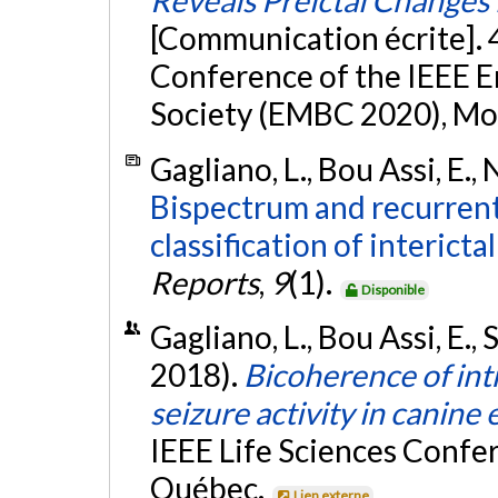
Reveals Preictal Changes
[Communication écrite]. 
Conference of the IEEE E
Society (EMBC 2020), Mo
Gagliano, L., Bou Assi, E.,
Bispectrum and recurren
classification of intericta
Reports
,
9
(1).
Disponible
Gagliano, L., Bou Assi, E.,
2018).
Bicoherence of int
seizure activity in canine 
IEEE Life Sciences Confe
Québec.
Lien externe