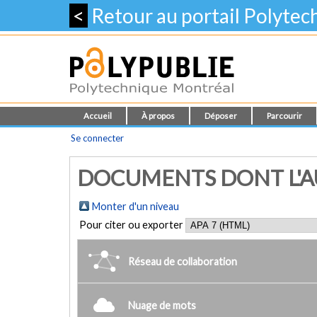
<
Retour au portail Polyte
Accueil
À propos
Déposer
Parcourir
Se connecter
DOCUMENTS DONT L'AU
Monter d'un niveau
Pour citer ou exporter
Réseau de collaboration
Nuage de mots