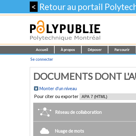
<
Retour au portail Polyte
Accueil
À propos
Déposer
Parcourir
Se connecter
DOCUMENTS DONT L'AU
Monter d'un niveau
Pour citer ou exporter
Réseau de collaboration
Nuage de mots