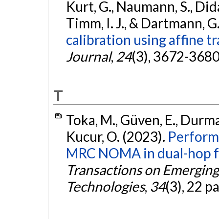
Kurt, G., Naumann, S., Dida
Timm, I. J., & Dartmann, G
calibration using affine 
Journal
,
24
(3), 3672-368
T
Toka, M., Güven, E., Durma
Kucur, O. (2023).
Perform
MRC NOMA in dual-hop fu
Transactions on Emergin
Technologies
,
34
(3), 22 p