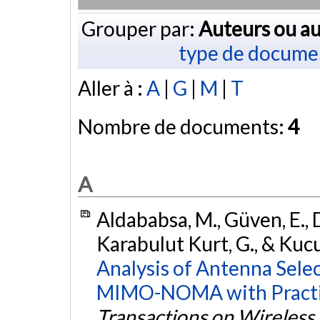
Grouper par:
Auteurs ou au
type de docume
Aller à :
A
|
G
|
M
|
T
Nombre de documents:
4
A
Aldababsa, M., Güven, E., 
Karabulut Kurt, G., & Kucu
Analysis of Antenna Sele
MIMO-NOMA with Practic
Transactions on Wireles