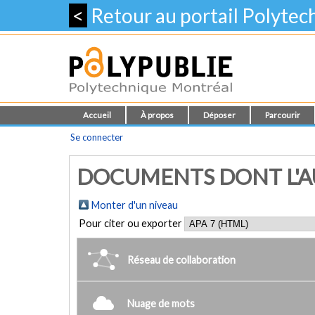
<
Retour au portail Polyte
Accueil
À propos
Déposer
Parcourir
Se connecter
DOCUMENTS DONT L'AUT
Monter d'un niveau
Pour citer ou exporter
Réseau de collaboration
Nuage de mots