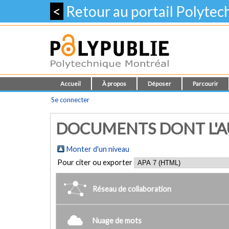
<
Retour au portail Polyte
Accueil
À propos
Déposer
Parcourir
Se connecter
DOCUMENTS DONT L'AU
Monter d'un niveau
Pour citer ou exporter
Réseau de collaboration
Nuage de mots