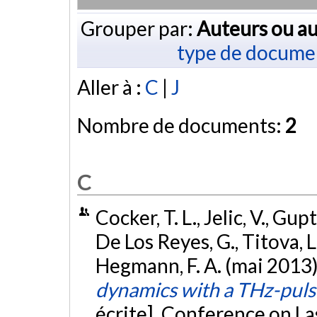
Grouper par:
Auteurs ou au
type de docume
Aller à :
C
|
J
Nombre de documents:
2
C
Cocker, T. L., Jelic, V., Gupt
De Los Reyes, G., Titova, L.
Hegmann, F. A. (mai 2013
dynamics with a THz-pul
écrite]. Conference on L