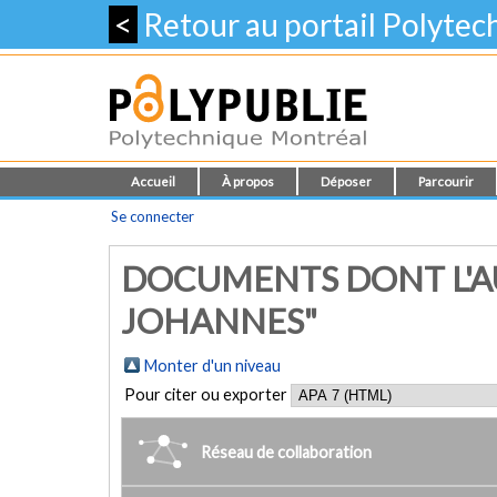
<
Retour au portail Polyte
Accueil
À propos
Déposer
Parcourir
Se connecter
DOCUMENTS DONT L'AU
JOHANNES"
Monter d'un niveau
Pour citer ou exporter
Réseau de collaboration