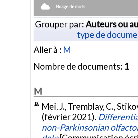
Nuage de mots
Grouper par:
Auteurs ou au
type de docume
Aller à :
M
Nombre de documents:
1
M
Mei, J., Tremblay, C., Stikov
(février 2021).
Differenti
non-Parkinsonian olfactor
data
[Communication écri