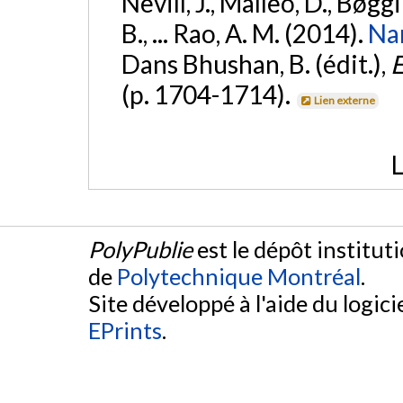
Nevill, J., Malleo, D., Bøgg
B., ... Rao, A. M. (2014).
Nan
Dans Bhushan, B. (édit.),
E
(p. 1704-1714).
Lien externe
L
PolyPublie
est le dépôt institut
de
Polytechnique Montréal
.
Site développé à l'aide du logicie
EPrints
.