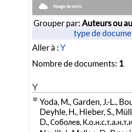
Nuage de mots
Grouper par:
Auteurs ou au
type de docume
Aller à :
Y
Nombre de documents:
1
Y
Yoda, M., Garden, J.-L., Bo
Deyhle, H., Hieber, S., Mül
D., Соболев, К.о.н.с.т.а.н.т.