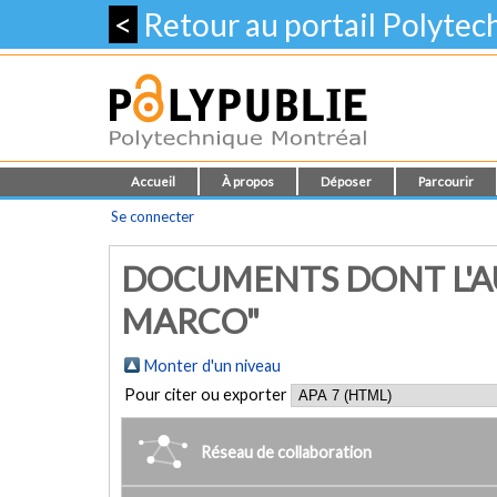
<
Retour au portail Polyte
Accueil
À propos
Déposer
Parcourir
Se connecter
DOCUMENTS DONT L'AU
MARCO"
Monter d'un niveau
Pour citer ou exporter
Réseau de collaboration