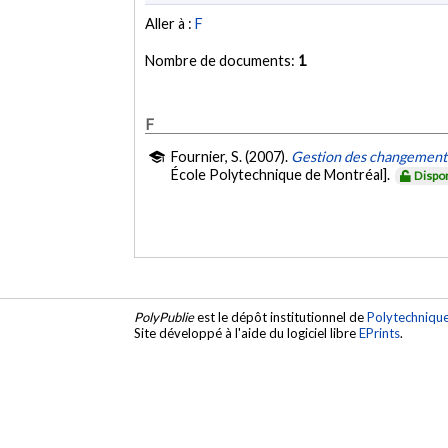
Aller à :
F
Nombre de documents:
1
F
Fournier, S. (2007).
Gestion des changements
École Polytechnique de Montréal].
Dispo
PolyPublie
est le dépôt institutionnel de
Polytechniqu
Site développé à l'aide du logiciel libre
EPrints
.