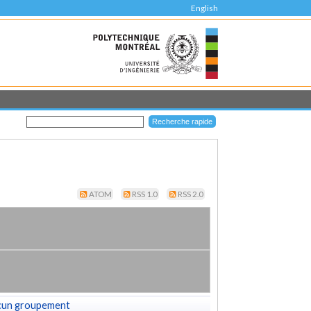
English
ATOM
RSS 1.0
RSS 2.0
cun groupement