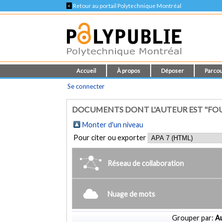
<
Retour au portail Polytechnique Montréal
Accueil
À propos
Déposer
Parcou
Se connecter
DOCUMENTS DONT L'AUTEUR EST "FOU
Monter d'un niveau
Pour citer ou exporter
Réseau de collaboration
Nuage de mots
Grouper par:
Au