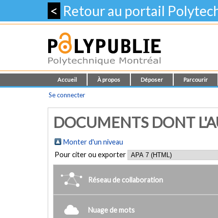
<
Retour au portail Polyte
Accueil
À propos
Déposer
Parcourir
Se connecter
DOCUMENTS DONT L'AU
Monter d'un niveau
Pour citer ou exporter
Réseau de collaboration
Nuage de mots