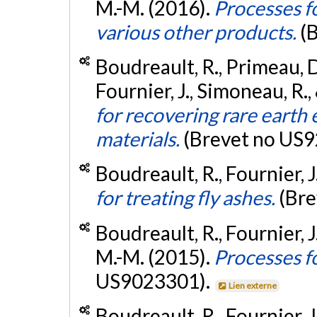
M.-M. (2016).
Processes f
various other products.
(
Boudreault, R., Primeau, D.
Fournier, J., Simoneau, R.,
for recovering rare eart
materials.
(Brevet no US
Boudreault, R., Fournier, J
for treating fly ashes.
(Br
Boudreault, R., Fournier, 
M.-M. (2015).
Processes f
US9023301).
Lien externe
Boudreault, R., Fournier, J