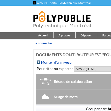
<
Retour au portail Polytechnique Montréal
Accueil
À propos
Déposer
Parcou
Se connecter
DOCUMENTS DONT L'AUTEUR EST "FOUR
Monter d'un niveau
Pour citer ou exporter
Réseau de collaboration
Nuage de mots
Grouper par:
Au