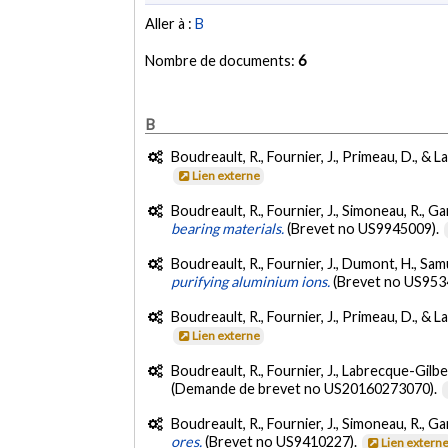
Aller à :
B
Nombre de documents:
6
B
Boudreault, R., Fournier, J., Primeau, D., & 
Lien externe
Boudreault, R., Fournier, J., Simoneau, R., Gar
bearing materials.
(Brevet no US9945009).
Boudreault, R., Fournier, J., Dumont, H., Samu
purifying aluminium ions.
(Brevet no US953
Boudreault, R., Fournier, J., Primeau, D., & 
Lien externe
Boudreault, R., Fournier, J., Labrecque-Gilbe
(Demande de brevet no US20160273070).
Boudreault, R., Fournier, J., Simoneau, R., Gar
ores.
(Brevet no US9410227).
Lien extern