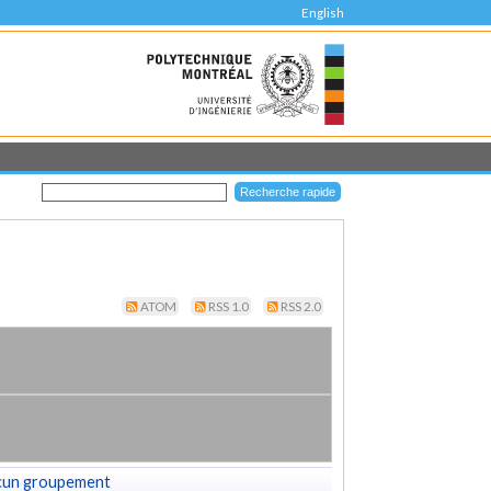
English
ATOM
RSS 1.0
RSS 2.0
cun groupement