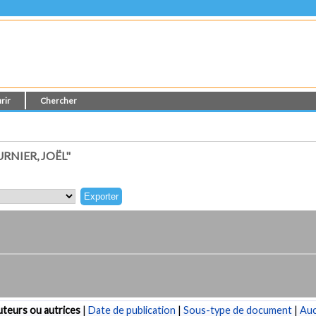
rir
Chercher
NIER, JOËL"
teurs ou autrices
|
Date de publication
|
Sous-type de document
|
Au