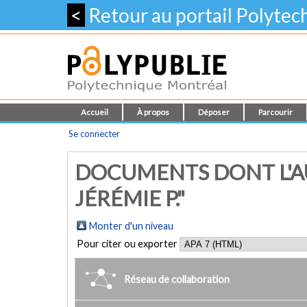
<
Retour au portail Polyte
Accueil
À propos
Déposer
Parcourir
Se connecter
DOCUMENTS DONT L'A
JÉRÉMIE P."
Monter d'un niveau
Pour citer ou exporter
Réseau de collaboration