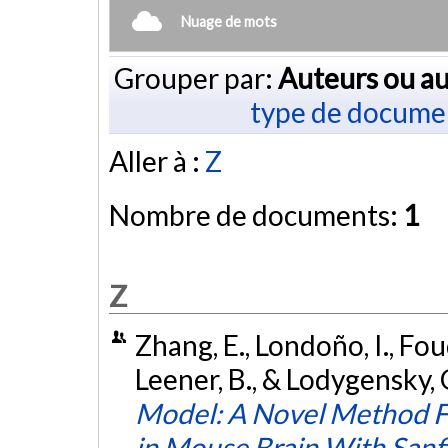
Nuage de mots
Grouper par:
Auteurs ou au
type de docume
Aller à :
Z
Nombre de documents:
1
Z
Zhang, E., Londoño, I., Fou
Leener, B., & Lodygensky, 
Model: A Novel Method F
in Mouse Brain With San