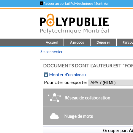
<
Retour au portail Polytechnique Montréal
Accueil
À propos
Déposer
Parcou
Se connecter
DOCUMENTS DONT L'AUTEUR EST "FOR
Monter d'un niveau
Pour citer ou exporter
Réseau de collaboration
Nuage de mots
Grouper par:
Au