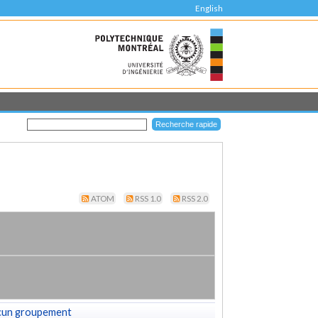
English
ATOM
RSS 1.0
RSS 2.0
cun groupement