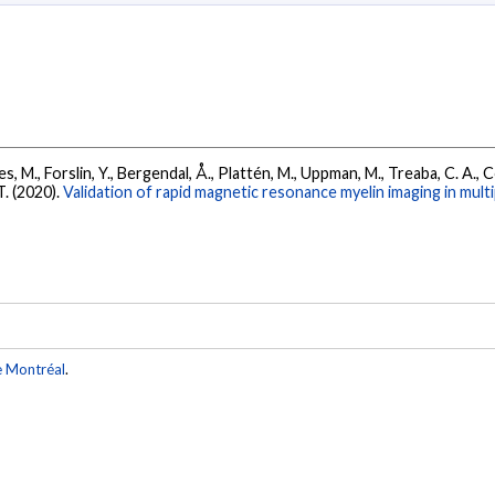
es, M., Forslin, Y., Bergendal, Å., Plattén, M., Uppman, M., Treaba, C. A.,
T. (2020).
Validation of rapid magnetic resonance myelin imaging in multi
e Montréal
.