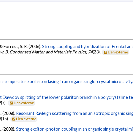
& Forrest, S. R. (2006).
Strong coupling and hybridization of Frenkel an
ew. B, Condensed Matter and Materials Physics
,
74
(23).
Lien externe
-temperature polariton lasing in an organic single-crystal microcavity
t Davydov splitting of the lower polariton branch in a polycrystalline t
7
(7).
Lien externe
. (2008).
Resonant Rayleigh scattering from an anisotropic organic sing
8
(15).
Lien externe
. (2008).
Strong exciton-photon coupling in an organic single crystal mi