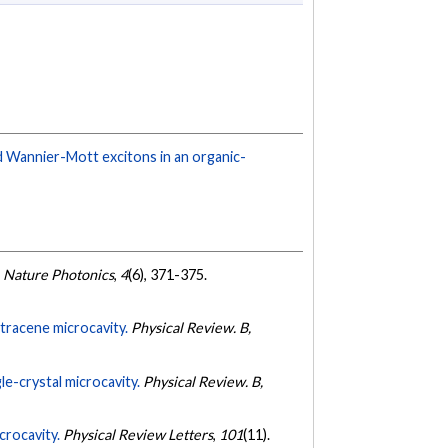
d Wannier-Mott excitons in an organic-
.
Nature Photonics
,
4
(6), 371-375.
etracene microcavity.
Physical Review. B,
le-crystal microcavity.
Physical Review. B,
crocavity.
Physical Review Letters
,
101
(11).