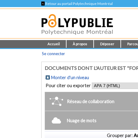
<
Retour au portail Polytechnique Montréal
Accueil
À propos
Déposer
Parcou
Se connecter
DOCUMENTS DONT L'AUTEUR EST "FORRE
Monter d'un niveau
Pour citer ou exporter
Réseau de collaboration
Nuage de mots
Grouper par:
Au