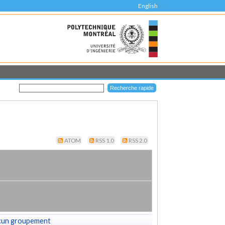
English
ATOM
RSS 1.0
RSS 2.0
cun groupement