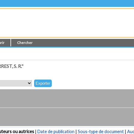
rir
Chercher
ST, S. R."
teurs ou autrices
|
Date de publication
|
Sous-type de document
|
Au