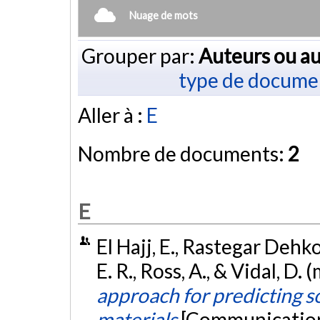
Nuage de mots
Grouper par:
Auteurs ou au
type de docume
Aller à :
E
Nombre de documents:
2
E
El Hajj, E., Rastegar Dehko
E. R., Ross, A., & Vidal, D.
approach for predicting 
materials
[Communication 