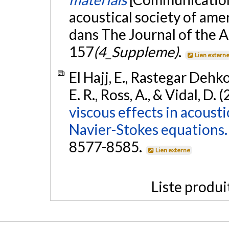
acoustical society of ame
dans The Journal of the A
157
(4_Suppleme)
.
Lien extern
El Hajj, E., Rastegar Dehko
E. R., Ross, A., & Vidal, D. 
viscous effects in acousti
Navier-Stokes equations.
8577-8585.
Lien externe
Liste produi