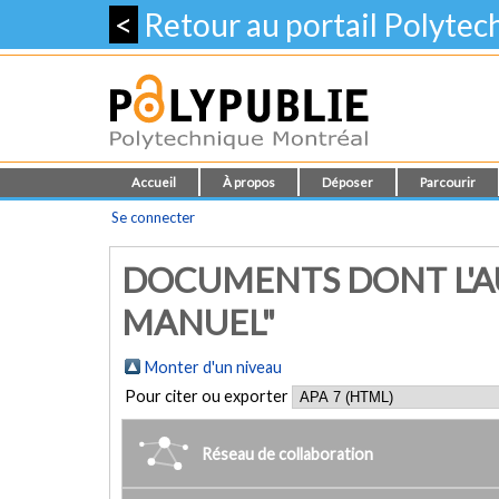
<
Retour au portail Polyte
Accueil
À propos
Déposer
Parcourir
Se connecter
DOCUMENTS DONT L'AU
MANUEL"
Monter d'un niveau
Pour citer ou exporter
Réseau de collaboration