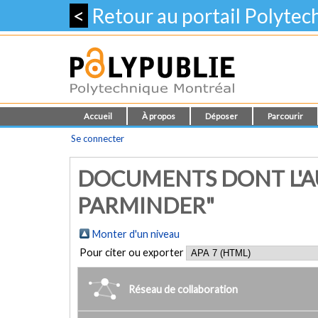
<
Retour au portail Polyte
Accueil
À propos
Déposer
Parcourir
Se connecter
DOCUMENTS DONT L'AU
PARMINDER"
Monter d'un niveau
Pour citer ou exporter
Réseau de collaboration