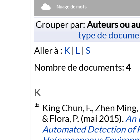
Nuage de mots
Grouper par:
Auteurs ou au
type de docume
Aller à :
K
|
L
|
S
Nombre de documents:
4
K
King Chun, F., Zhen Ming, J.
& Flora, P. (mai 2015).
An 
Automated Detection of 
Heterogeneous Environm