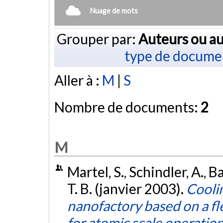
Nuage de mots
Grouper par:
Auteurs ou au
type de docume
Aller à :
M
|
S
Nombre de documents:
2
M
Martel, S., Schindler, A., B
T. B. (janvier 2003).
Cooli
nanofactory based on a fl
for atomic scale operatio