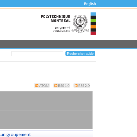
English
ATOM
RSS 1.0
RSS 2.0
cun groupement