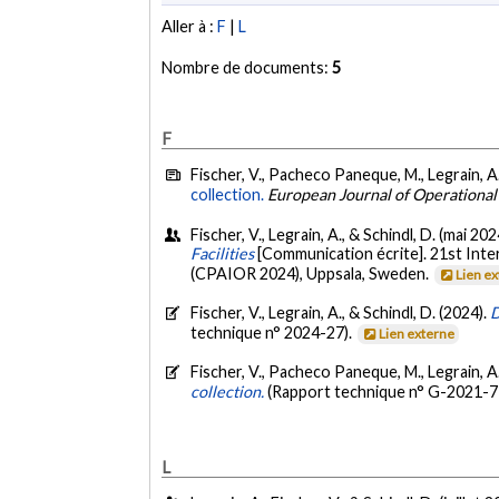
Aller à :
F
|
L
Nombre de documents:
5
F
Fischer, V., Pacheco Paneque, M., Legrain, A.
collection.
European Journal of Operationa
Fischer, V., Legrain, A., & Schindl, D. (mai 202
Facilities
[Communication écrite]. 21st Inte
(CPAIOR 2024), Uppsala, Sweden.
Lien e
Fischer, V., Legrain, A., & Schindl, D. (2024).
D
technique n° 2024-27).
Lien externe
Fischer, V., Pacheco Paneque, M., Legrain, A.
collection.
(Rapport technique n° G-2021-7
L