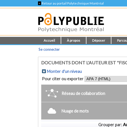
<
Retour au portail Polytechnique Montréal
Accueil
À propos
Déposer
Parcou
Se connecter
DOCUMENTS DONT L'AUTEUR EST "FISC
Monter d'un niveau
Pour citer ou exporter
Réseau de collaboration
Nuage de mots
Grouper par:
Au