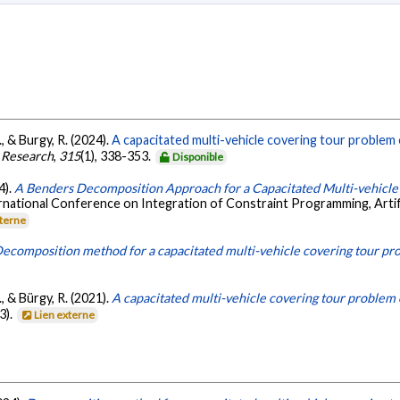
, & Burgy, R. (2024).
A capacitated multi-vehicle covering tour problem 
l Research
,
315
(1), 338-353.
Disponible
4).
A Benders Decomposition Approach for a Capacitated Multi-vehicle
rnational Conference on Integration of Constraint Programming, Artif
xterne
ecomposition method for a capacitated multi-vehicle covering tour pro
, & Bürgy, R. (2021).
A capacitated multi-vehicle covering tour problem 
3).
Lien externe