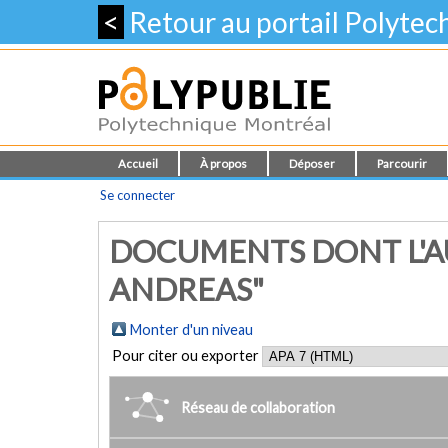
<
Retour au portail Polyte
Accueil
À propos
Déposer
Parcourir
Se connecter
DOCUMENTS DONT L'AU
ANDREAS"
Monter d'un niveau
Pour citer ou exporter
Réseau de collaboration