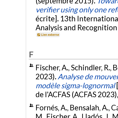
(septembre 2015).
Toward
verifier using only one re
écrite]. 13th Internatio
Analysis and Recognition 
Lien externe
F
Fischer, A., Schindler, R.,
2023).
Analyse de mouvem
modèle sigma-lognormal
de l'ACFAS (ACFAS 2023)
Fornés, A., Bensalah, A., C
M., Fischer, A., Lladós, J.,