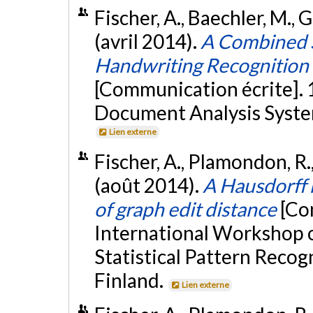
Fischer, A., Baechler, M., G
(avril 2014).
A Combined S
Handwriting Recognition 
[Communication écrite].
Document Analysis System
Lien externe
Fischer, A., Plamondon, R.,
(août 2014).
A Hausdorff h
of graph edit distance
[Co
International Workshop on
Statistical Pattern Recog
Finland.
Lien externe