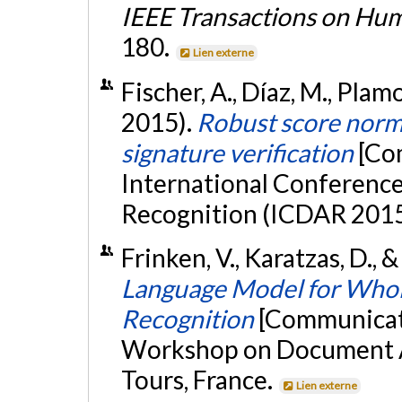
IEEE Transactions on H
180.
Lien externe
Fischer, A., Díaz, M., Plam
2015).
Robust score norm
signature verification
[Co
International Conferenc
Recognition (ICDAR 2015)
Frinken, V., Karatzas, D., &
Language Model for Who
Recognition
[Communicati
Workshop on Document An
Tours, France.
Lien externe