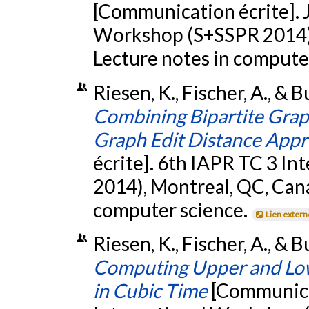
[Communication écrite]. 
Workshop (S+SSPR 2014), 
Lecture notes in compute
Riesen, K., Fischer, A., & 
Combining Bipartite Gra
Graph Edit Distance App
écrite]. 6th IAPR TC 3 
2014), Montreal, QC, Cana
computer science.
Lien extern
Riesen, K., Fischer, A., & 
Computing Upper and Low
in Cubic Time
[Communica