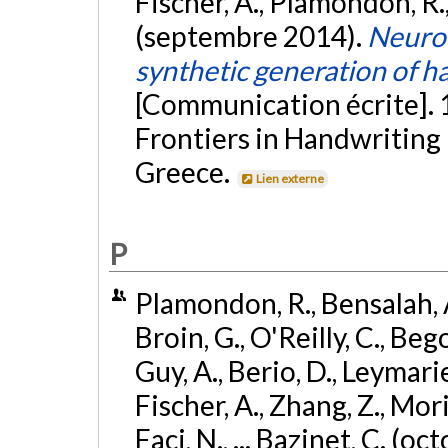
Fischer, A., Plamondon, R., 
(septembre 2014).
Neurom
synthetic generation of 
[Communication écrite]. 
Frontiers in Handwriting
Greece.
Lien externe
P
Plamondon, R., Bensalah, A
Broin, G., O'Reilly, C., Beg
Guy, A., Berio, D., Leymarie
Fischer, A., Zhang, Z., Mori
Faci, N., ... Bazinet, C. (o