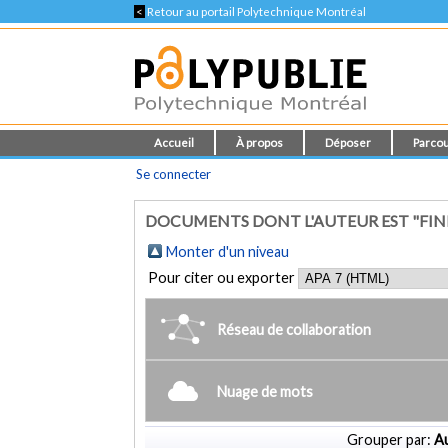
<
Retour au portail Polytechnique Montréal
Accueil
À propos
Déposer
Parcou
Se connecter
DOCUMENTS DONT L'AUTEUR EST "FIN
Monter d'un niveau
Pour citer ou exporter
Réseau de collaboration
Nuage de mots
Grouper par:
Au