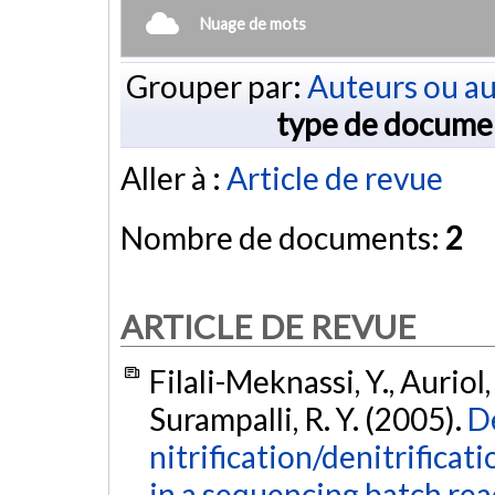
Nuage de mots
Grouper par:
Auteurs ou au
type de docume
Aller à :
Article de revue
Nombre de documents:
2
ARTICLE DE REVUE
Filali-Meknassi, Y., Auriol,
Surampalli, R. Y. (2005).
D
nitrification/denitrifica
in a sequencing batch re