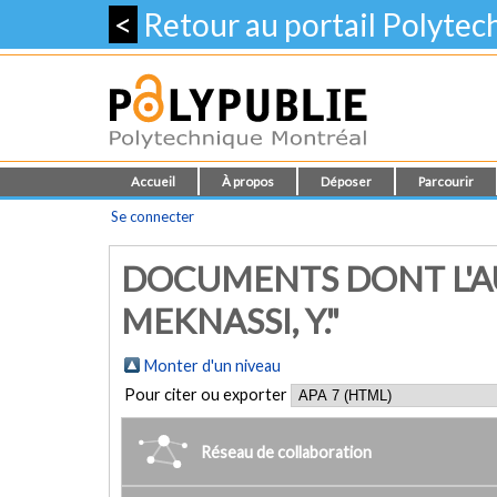
<
Retour au portail Polyte
Accueil
À propos
Déposer
Parcourir
Se connecter
DOCUMENTS DONT L'AU
MEKNASSI, Y."
Monter d'un niveau
Pour citer ou exporter
Réseau de collaboration