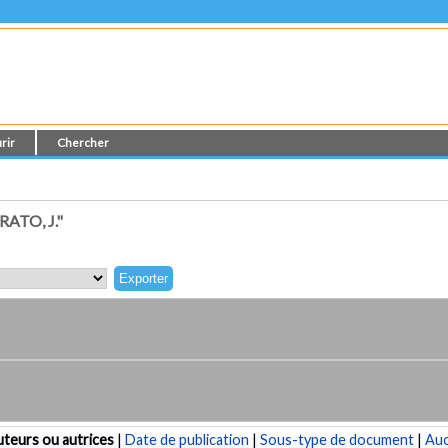
rir
Chercher
ATO, J."
teurs ou autrices
|
Date de publication
|
Sous-type de document
|
Au