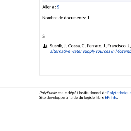
Aller à :
S
Nombre de documents:
1
S
Susnik, J., Cossa, C., Ferrato, J., Francisco, 
alternative water supply sources in Mozam
PolyPublie
est le dépôt institutionnel de
Polytechniqu
Site développé à l'aide du logiciel libre
EPrints
.