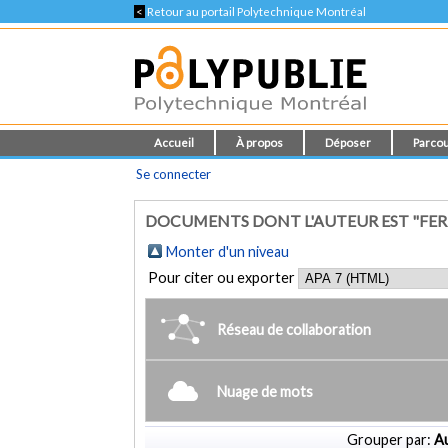
<
Retour au portail Polytechnique Montréal
Accueil
À propos
Déposer
Parcou
Se connecter
DOCUMENTS DONT L'AUTEUR EST "FERR
Monter d'un niveau
Pour citer ou exporter
Réseau de collaboration
Nuage de mots
Grouper par:
Au