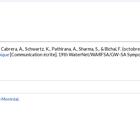
J., Cabrera, A., Schwartz, K., Pathirana, A., Sharma, S., & Bichai, F. (octobr
bique
[Communication écrite]. 19th WaterNet/WARFSA/GW-SA Symposi
e Montréal
.