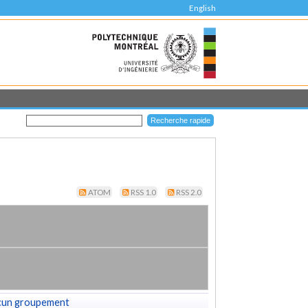
English
ATOM
RSS 1.0
RSS 2.0
cun groupement