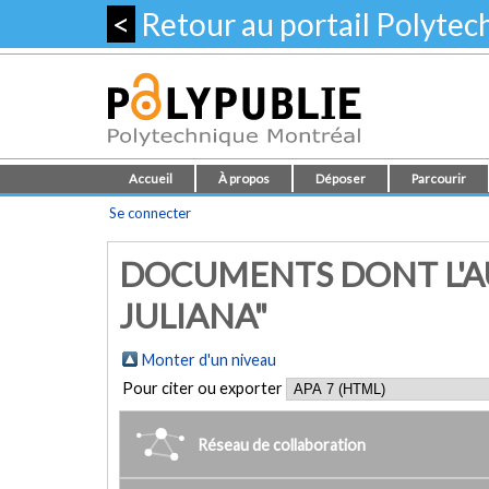
<
Retour au portail Polyte
Accueil
À propos
Déposer
Parcourir
Se connecter
DOCUMENTS DONT L'AU
JULIANA"
Monter d'un niveau
Pour citer ou exporter
Réseau de collaboration