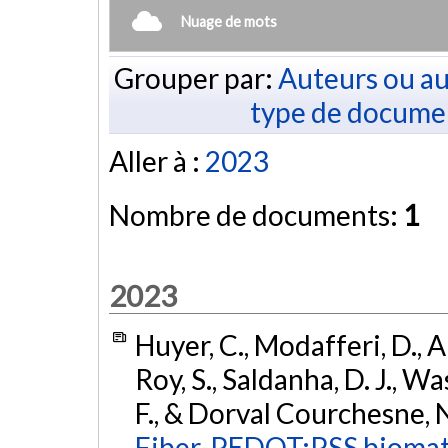
Nuage de mots
Grouper par:
Auteurs ou au
type de docume
Aller à :
2023
Nombre de documents:
1
2023
Huyer, C., Modafferi, D., Am
Roy, S., Saldanha, D. J., Was
F., & Dorval Courchesne, 
Fiber-PEDOT:PSS biomater