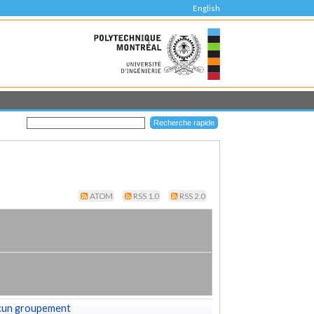
English
ATOM
RSS 1.0
RSS 2.0
cun groupement