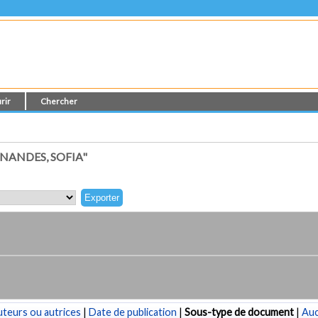
rir
Chercher
NANDES, SOFIA"
teurs ou autrices
|
Date de publication
|
Sous-type de document
|
Au