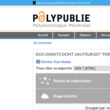
<
Retour au portail Polytechnique Montréal
Accueil
À propos
Déposer
Parcou
Se connecter
DOCUMENTS DONT L'AUTEUR EST "FER
Monter d'un niveau
Pour citer ou exporter
Réseau de collaboration
Nuage de mots
Grouper par:
Au