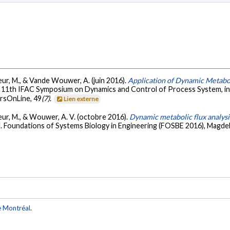
icoeur, M., & Vande Wouwer, A. (juin 2016).
Application of Dynamic Metabo
. 11th IFAC Symposium on Dynamics and Control of Process System, 
rsOnLine, 49
(7)
.
Lien externe
icoeur, M., & Wouwer, A. V. (octobre 2016).
Dynamic metabolic flux analy
. Foundations of Systems Biology in Engineering (FOSBE 2016), Magde
e Montréal
.