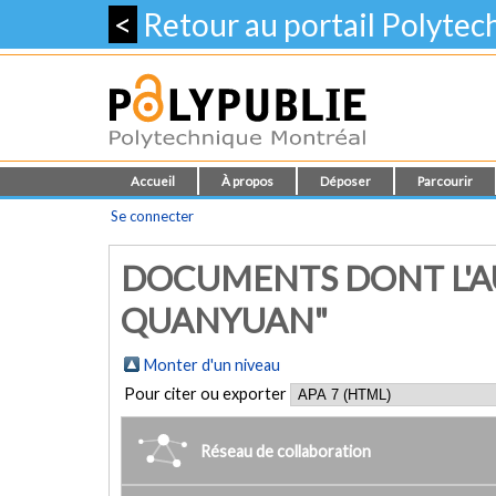
<
Retour au portail Polyte
Accueil
À propos
Déposer
Parcourir
Se connecter
DOCUMENTS DONT L'AU
QUANYUAN"
Monter d'un niveau
Pour citer ou exporter
Réseau de collaboration