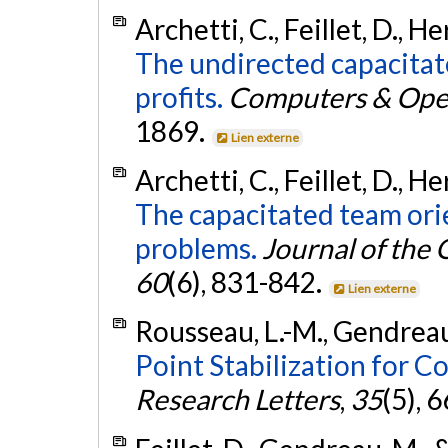
Archetti, C., Feillet, D., H
The undirected capacitat
profits.
Computers & Oper
1869.
Lien externe
Archetti, C., Feillet, D., H
The capacitated team ori
problems.
Journal of the
60
(6), 831-842.
Lien externe
Rousseau, L.-M., Gendreau,
Point Stabilization for 
Research Letters
,
35
(5), 