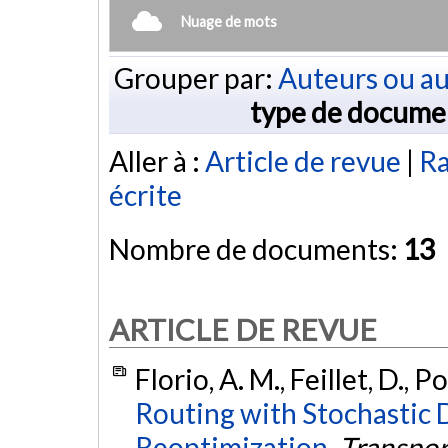
Nuage de mots
Grouper par:
Auteurs ou au
type de docume
Aller à :
Article de revue
|
Ra
écrite
Nombre de documents:
13
ARTICLE DE REVUE
Florio, A. M., Feillet, D., P
Routing with Stochastic 
Reoptimization.
Transpor