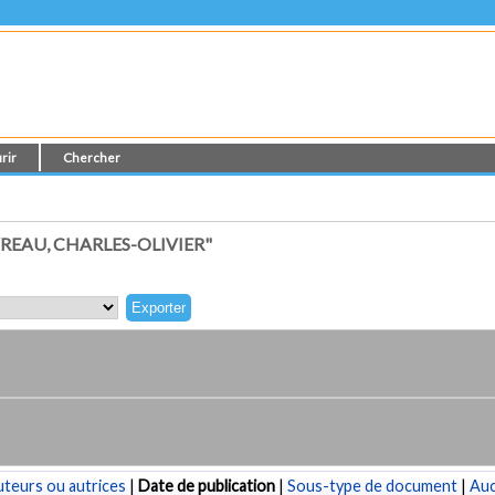
rir
Chercher
EAU, CHARLES-OLIVIER"
teurs ou autrices
|
Date de publication
|
Sous-type de document
|
Au