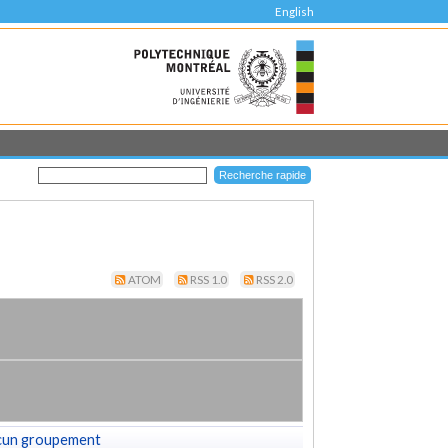
English
ATOM
RSS 1.0
RSS 2.0
cun groupement