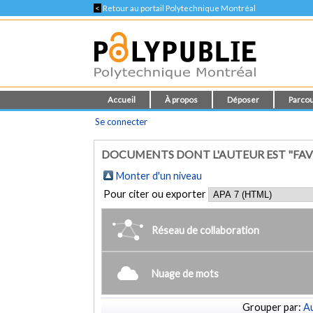
<
Retour au portail Polytechnique Montréal
Accueil
À propos
Déposer
Parcou
Se connecter
DOCUMENTS DONT L'AUTEUR EST "FAVR
Monter d'un niveau
Pour citer ou exporter
Réseau de collaboration
Nuage de mots
Grouper par:
Au